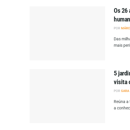
Os 26 
human
POR
MÁRC
Das milh
mais per
5 jard
visita 
POR
SARA
Reúna a 
a conhece