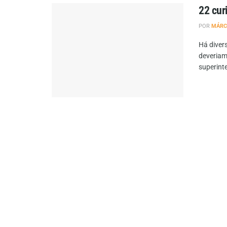
22 cur
POR
MÁRC
Há diver
deveriam
superinte