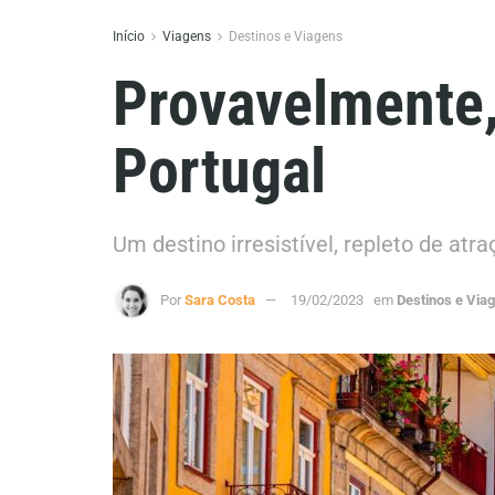
Início
Viagens
Destinos e Viagens
Provavelmente,
Portugal
Um destino irresistível, repleto de atra
Por
Sara Costa
19/02/2023
em
Destinos e Via