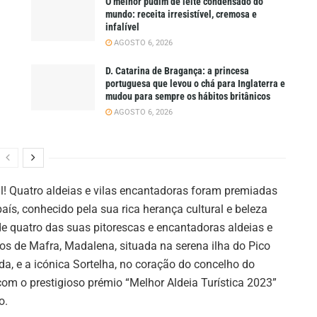
O melhor pudim de leite condensado do
mundo: receita irresistível, cremosa e
infalível
AGOSTO 6, 2026
D. Catarina de Bragança: a princesa
portuguesa que levou o chá para Inglaterra e
mudou para sempre os hábitos britânicos
AGOSTO 6, 2026
al! Quatro aldeias e vilas encantadoras foram premiadas
ís, conhecido pela sua rica herança cultural e beleza
 de quatro das suas pitorescas e encantadoras aldeias e
tos de Mafra, Madalena, situada na serena ilha do Pico
rda, e a icónica Sortelha, no coração do concelho do
m o prestigioso prémio “Melhor Aldeia Turística 2023”
o.