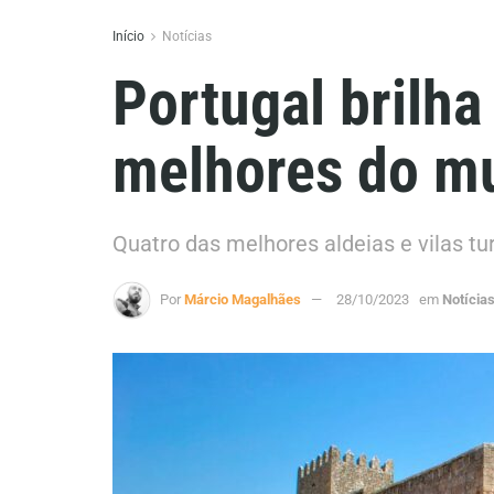
Início
Notícias
Portugal brilha
melhores do m
Quatro das melhores aldeias e vilas t
Por
Márcio Magalhães
28/10/2023
em
Notícia