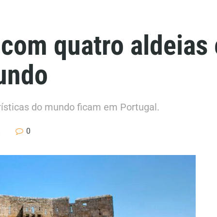
 com quatro aldeias 
undo
urísticas do mundo ficam em Portugal.
0
s