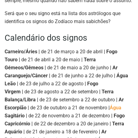
sempre, mesmo quando não sabem nada sobre o assunto.
Será que o seu signo está na lista dos astrólogos que
identifica os signos do Zodíaco mais sabichões?
Calendário dos signos
Carneiro/Áries |
de 21 de março a 20 de abril
| Fogo
Touro |
de 21 de abril a 20 de maio
| Terra
Gémeos/Gêmeos |
de 21 de maio a 20 de junho
| Ar
Caranguejo/Câncer |
de 21 de junho a 22 de julho
| Água
Leão |
de 23 de julho a 22 de agosto
| Fogo
Virgem |
de 23 de agosto a 22 de setembro
| Terra
Balança/Libra |
de 23 de setembro a 22 de outubro
| Ar
Escorpião |
de 23 de outubro a 21 de novembro
|
Água
Sagitário |
de 22 de novembro a 21 de dezembro
| Fogo
Capricórnio |
de 22 de dezembro a 20 de janeiro
| Terra
Aquário |
de 21 de janeiro a 18 de fevereiro
| Ar