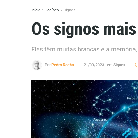
Início
Zodíaco
Signos
Os signos mais
Eles têm muitas brancas e a memória, d
Por
Pedro Rocha
21/09/2023
em
Signos