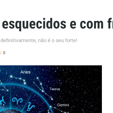
 esquecidos e com 
efinitivamente, não é o seu forte!
0