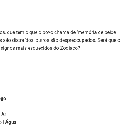
os, que têm o que o povo chama de ‘memória de peixe’.
s são distraídos, outros são despreocupados. Será que o
os signos mais esquecidos do Zodíaco?
ogo
 Ar
o
| Água