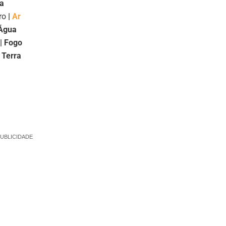
ra
ro
|
Ar
Água
| Fogo
 Terra
UBLICIDADE