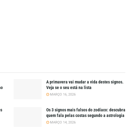
A primavera vai mudar a vida destes signos.
ho
Veja se o seu está na lista
MARÇO 16, 2026
os
Os 3 signos mais falsos do zodíaco: descubra
quem fala pelas costas segundo a astrologia
MARÇO 14, 2026