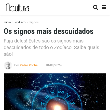
Início
Zodíaco
Signos
Os signos mais descuidados
Fuja deles! Estes são os signos mais
descuidados de todo o Zodíaco. Saiba quais
são!
Por
Pedro Rocha
18/08/2024