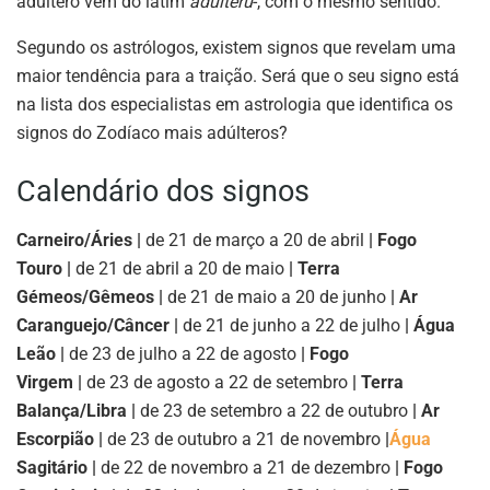
adúltero vem do latim
adultĕru
-, com o mesmo sentido.
Segundo os astrólogos, existem signos que revelam uma
maior tendência para a traição. Será que o seu signo está
na lista dos especialistas em astrologia que identifica os
signos do Zodíaco mais adúlteros?
Calendário dos signos
Carneiro/Áries |
de 21 de março a 20 de abril
| Fogo
Touro |
de 21 de abril a 20 de maio
| Terra
Gémeos/Gêmeos |
de 21 de maio a 20 de junho
| Ar
Caranguejo/Câncer |
de 21 de junho a 22 de julho
| Água
Leão |
de 23 de julho a 22 de agosto
| Fogo
Virgem |
de 23 de agosto a 22 de setembro
| Terra
Balança/Libra |
de 23 de setembro a 22 de outubro
| Ar
Escorpião |
de 23 de outubro a 21 de novembro
|
Água
Sagitário |
de 22 de novembro a 21 de dezembro
| Fogo