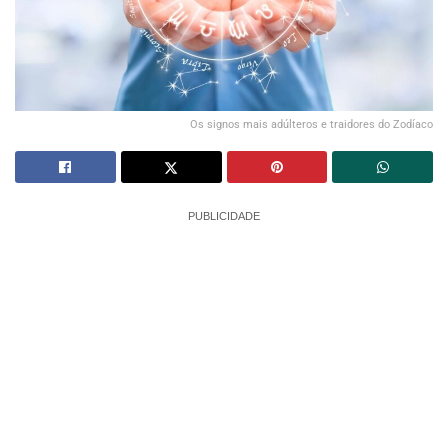
Os signos mais adúlteros e traidores do Zodíaco
PUBLICIDADE