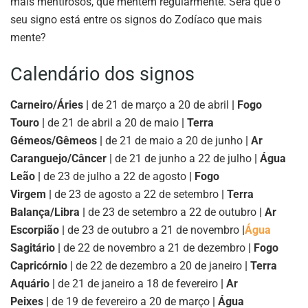
mais mentirosos, que mentem regularmente. Será que o
seu signo está entre os signos do Zodíaco que mais
mente?
Calendário dos signos
Carneiro/Áries |
de 21 de março a 20 de abril
| Fogo
Touro |
de 21 de abril a 20 de maio
| Terra
Gémeos/Gêmeos |
de 21 de maio a 20 de junho
| Ar
Caranguejo/Câncer |
de 21 de junho a 22 de julho
| Água
Leão |
de 23 de julho a 22 de agosto
| Fogo
Virgem |
de 23 de agosto a 22 de setembro
| Terra
Balança/Libra |
de 23 de setembro a 22 de outubro
| Ar
Escorpião |
de 23 de outubro a 21 de novembro
|
Água
Sagitário |
de 22 de novembro a 21 de dezembro
| Fogo
Capricórnio |
de 22 de dezembro a 20 de janeiro
| Terra
Aquário |
de 21 de janeiro a 18 de fevereiro
| Ar
Peixes |
de 19 de fevereiro a 20 de março
| Água