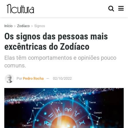
Início
Zodíaco
Signos
Os signos das pessoas mais
excêntricas do Zodíaco
Elas têm comportamentos e opiniões pouco
comuns.
Por
Pedro Rocha
02/10/2022