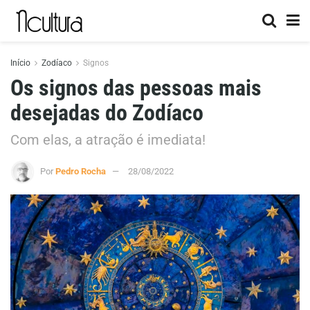
Início
Zodíaco
Signos
Os signos das pessoas mais
desejadas do Zodíaco
Com elas, a atração é imediata!
Por
Pedro Rocha
28/08/2022