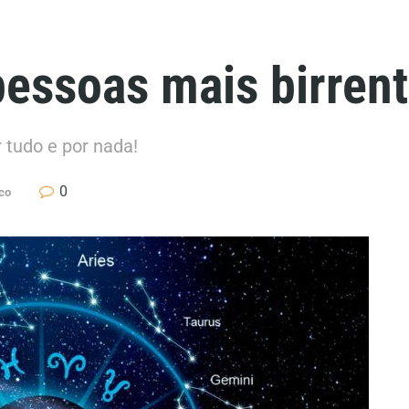
pessoas mais birren
 tudo e por nada!
0
co