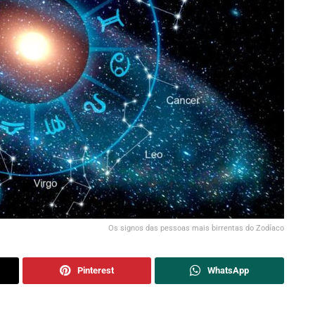
Os signos das pessoas mais birrentas do Zodíaco
Pinterest
WhatsApp