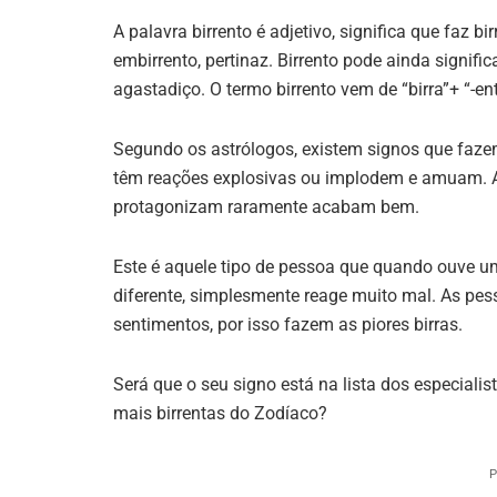
A palavra birrento é adjetivo, significa que faz b
embirrento, pertinaz. Birrento pode ainda signific
agastadiço. O termo birrento vem de “birra”+ “-ent
Segundo os astrólogos, existem signos que faze
têm reações explosivas ou implodem e amuam. As
protagonizam raramente acabam bem.
Este é aquele tipo de pessoa que quando ouve u
diferente, simplesmente reage muito mal. As pe
sentimentos, por isso fazem as piores birras.
Será que o seu signo está na lista dos especiali
mais birrentas do Zodíaco?
P