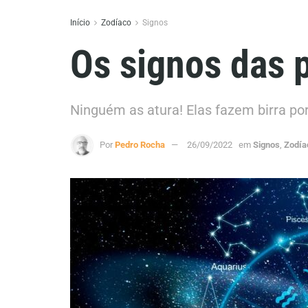
Início
Zodíaco
Signos
Os signos das 
Ninguém as atura! Elas fazem birra por
Por
Pedro Rocha
26/09/2022
em
Signos
,
Zodía