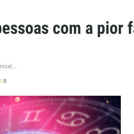
pessoas com a pior 
cia!...
0