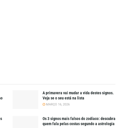
A primavera vai mudar a vida destes signos.
ho
Veja se o seu está na lista
MARÇO 16, 2026
os
Os 3 signos mais falsos do zodíaco: descubra
quem fala pelas costas segundo a astrologia