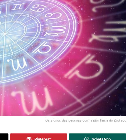
Os signos das pessoas com a pior fama do Zodíaco
Pinterest
WhatsApp