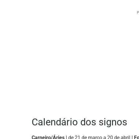
P
Calendário dos signos
Carneiro/Áries |
de 21 de março a 20 de abril
| F