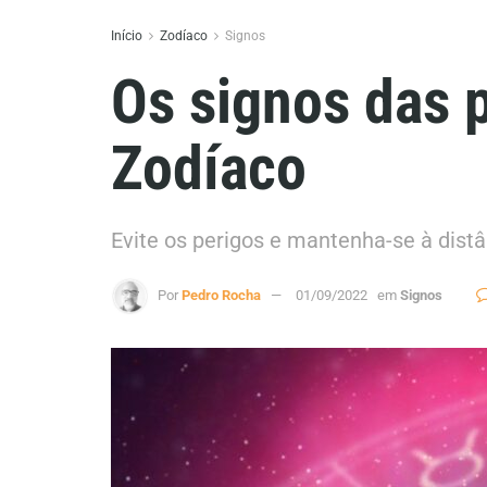
Início
Zodíaco
Signos
Os signos das 
Zodíaco
Evite os perigos e mantenha-se à distân
Por
Pedro Rocha
01/09/2022
em
Signos