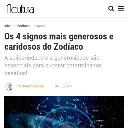
Início
Zodíaco
Signos
Os 4 signos mais generosos e
caridosos do Zodíaco
A solidariedade e a generosidade são
essenciais para superar determinados
desafios!
Por
Pedro Rocha
18/05/2024