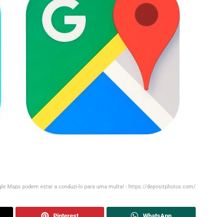
le Maps podem estar a conduzi-lo para uma multa! - https://depositphotos.com/
Pinterest
WhatsApp