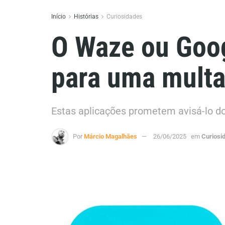
Início
Histórias
Curiosidades
O Waze ou Goog
para uma multa
Estas aplicações prometem avisá-lo d
Por
Márcio Magalhães
26/06/2025
em
Curiosi