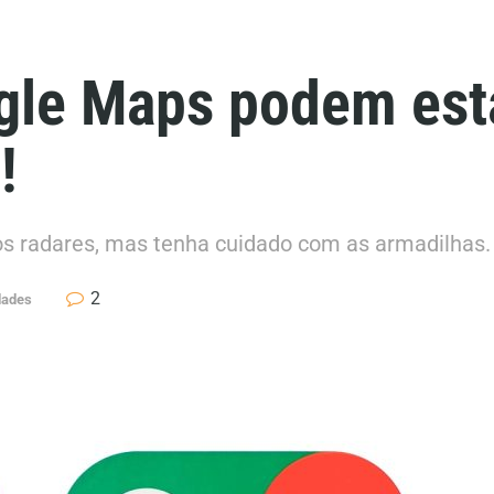
le Maps podem esta
!
os radares, mas tenha cuidado com as armadilhas.
2
dades