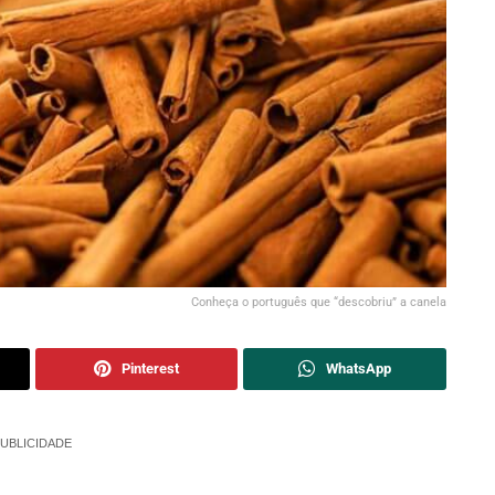
Conheça o português que “descobriu” a canela
Pinterest
WhatsApp
UBLICIDADE