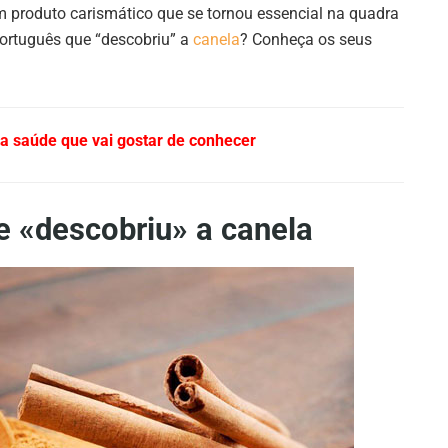
um produto carismático que se tornou essencial na quadra
português que “descobriu” a
canela
? Conheça os seus
ua saúde que vai gostar de conhecer
 «descobriu» a canela