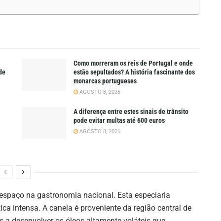
Como morreram os reis de Portugal e onde
de
estão sepultados? A história fascinante dos
monarcas portugueses
AGOSTO 8, 2026
A diferença entre estes sinais de trânsito
pode evitar multas até 600 euros
AGOSTO 8, 2026
espaço na gastronomia nacional. Esta especiaria
a intensa. A canela é proveniente da região central de
s a desenvolver os óleos altamente voláteis que