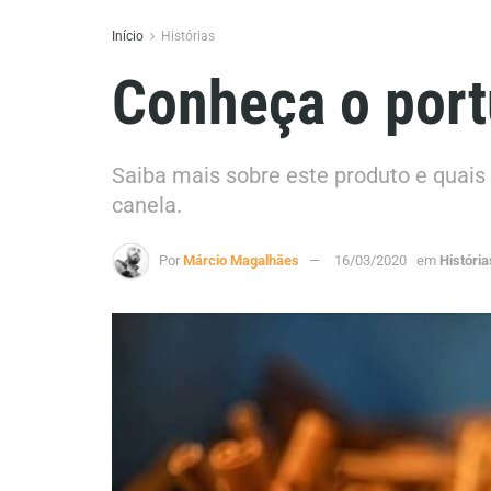
Início
Histórias
Conheça o port
Saiba mais sobre este produto e quais
canela.
Por
Márcio Magalhães
16/03/2020
em
História