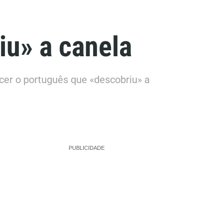
iu» a canela
cer o português que «descobriu» a
PUBLICIDADE