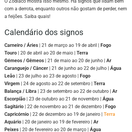
O Zodíaco mostra isso mesmo. Há signos que lidam bem
com a derrota, enquanto outros não gostam de perder, nem
a feijões. Saiba quais!
Calendário dos signos
Carneiro / Áries
| 21 de março ao 19 de abril |
Fogo
Touro
| 20 de abril ao 20 de maio |
Terra
Gémeos / Gêmeos
| 21 de maio ao 20 de junho |
Ar
Caranguejo / Câncer
| 21 de junho ao 22 de julho |
Água
Leão
| 23 de julho ao 23 de agosto |
Fogo
Virgem
| 24 de agosto ao 22 de setembro |
Terra
Balança / Libra
| 23 de setembro ao 22 de outubro |
Ar
Escorpião
| 23 de outubro ao 21 de novembro |
Água
Sagitário
| 22 de novembro ao 21 de dezembro |
Fogo
Capricórnio
| 22 de dezembro ao 19 de janeiro |
Terra
Aquário
| 20 de janeiro ao 19 de fevereiro |
Ar
Peixes
| 20 de fevereiro ao 20 de março |
Água