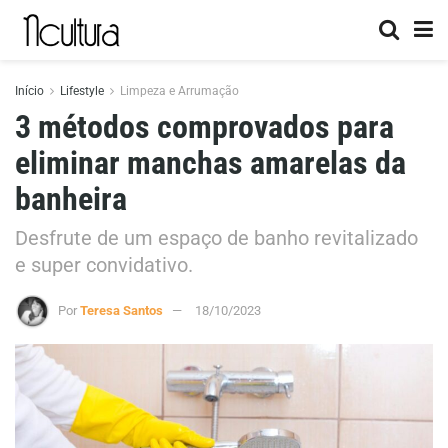
Início
Lifestyle
Limpeza e Arrumação
3 métodos comprovados para
eliminar manchas amarelas da
banheira
Desfrute de um espaço de banho revitalizado
e super convidativo.
Por
Teresa Santos
18/10/2023