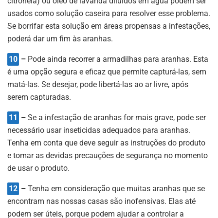
citronela) ou óleo de lavanda diluídos em água podem ser
usados como solução caseira para resolver esse problema.
Se borrifar esta solução em áreas propensas a infestações,
poderá dar um fim às aranhas.
10
–
Pode ainda recorrer a armadilhas para aranhas. Esta
é uma opção segura e eficaz que permite capturá-las, sem
matá-las. Se desejar, pode libertá-las ao ar livre, após
serem capturadas.
11
–
Se a infestação de aranhas for mais grave, pode ser
necessário usar inseticidas adequados para aranhas.
Tenha em conta que deve seguir as instruções do produto
e tomar as devidas precauções de segurança no momento
de usar o produto.
12
–
Tenha em consideração que muitas aranhas que se
encontram nas nossas casas são inofensivas. Elas até
podem ser úteis, porque podem ajudar a controlar a