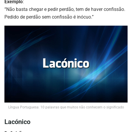
Exemplo
:
“Não basta chegar e pedir perdão, tem de haver confissão.
Pedido de perdão sem confissão é inócuo.”
Língua Portuguesa: 10 palavras que muitos não conhecem o significado
Lacónico