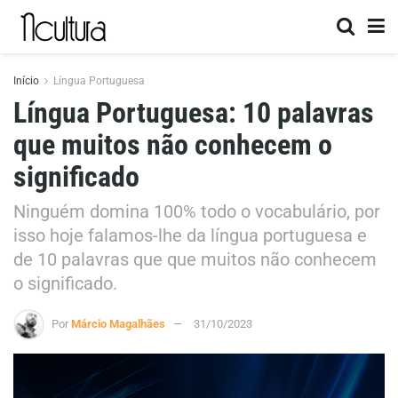
Início
Língua Portuguesa
Língua Portuguesa: 10 palavras
que muitos não conhecem o
significado
Ninguém domina 100% todo o vocabulário, por
isso hoje falamos-lhe da língua portuguesa e
de 10 palavras que que muitos não conhecem
o significado.
Por
Márcio Magalhães
31/10/2023