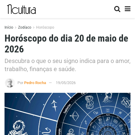
Início
Zodíaco
Horóscopo
Horóscopo do dia 20 de maio de
2026
Descubra o que o seu signo indica para o amor,
trabalho, finanças e saúde.
Por
Pedro Rocha
19/05/2026