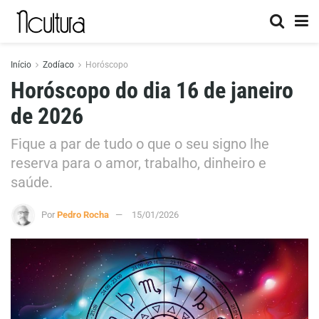
Início
Zodíaco
Horóscopo
Horóscopo do dia 16 de janeiro
de 2026
Fique a par de tudo o que o seu signo lhe
reserva para o amor, trabalho, dinheiro e
saúde.
Por
Pedro Rocha
15/01/2026