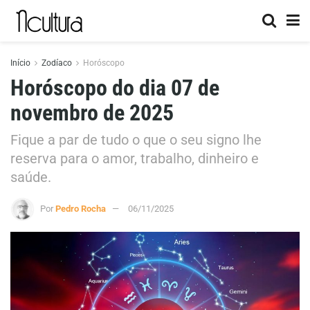
Início
Zodíaco
Horóscopo
Horóscopo do dia 07 de
novembro de 2025
Fique a par de tudo o que o seu signo lhe
reserva para o amor, trabalho, dinheiro e
saúde.
Por
Pedro Rocha
06/11/2025