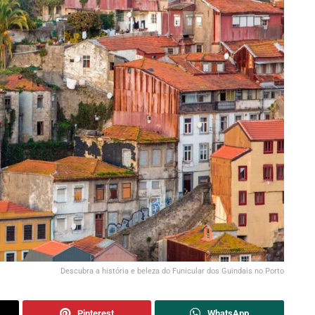
Descubra a história e beleza do Funicular dos Guindais no Porto
Pinterest
WhatsApp