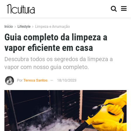
Início
Lifestyle
Limpeza e Arrumação
Guia completo da limpeza a
vapor eficiente em casa
Descubra todos os segredos da limpeza a
vapor com nosso guia completo.
Por
Teresa Santos
18/10/2023