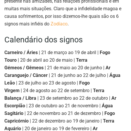
presente nas amizades, nas relações profissionais e em
muitas mais situações. Claro que a infidelidade magoa e
causa sofrimentos, por isso dizemos-lhe quais são os 6
signos mais infiéis do
Zodíaco
.
Calendário dos signos
Carneiro / Áries
| 21 de março ao 19 de abril |
Fogo
Touro
| 20 de abril ao 20 de maio |
Terra
Gémeos / Gêmeos
| 21 de maio ao 20 de junho |
Ar
Caranguejo / Câncer
| 21 de junho ao 22 de julho |
Água
Leão
| 23 de julho ao 23 de agosto |
Fogo
Virgem
| 24 de agosto ao 22 de setembro |
Terra
Balança / Libra
| 23 de setembro ao 22 de outubro |
Ar
Escorpião
| 23 de outubro ao 21 de novembro |
Água
Sagitário
| 22 de novembro ao 21 de dezembro |
Fogo
Capricórnio
| 22 de dezembro ao 19 de janeiro |
Terra
Aquário
| 20 de janeiro ao 19 de fevereiro |
Ar