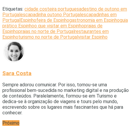
Etiquetas:
cidade costeira portuguesa
destino de outono em
Portugal
escapadinha outono Portugal
escapadinhas em
Portugal
Espinho
feira de Espinho
gastronomia em Espinho
guia
prático Espinho
o que visitar em Espinho
praias de
Espinho
praias no norte de Portugal
restaurantes em
Espinho
turismo no norte de Portugal
visitar Espinho
Sara Costa
Sempre adorou comunicar. Por isso, tornou-se uma
profissional bem-sucedida no marketing digital e na produção
de conteúdos. Paralelamente, formou-se em Turismo e
dedica-se à organização de viagens e tours pelo mundo,
escrevendo sobre os lugares mais fascinantes que há para
conhecer.
Próximo