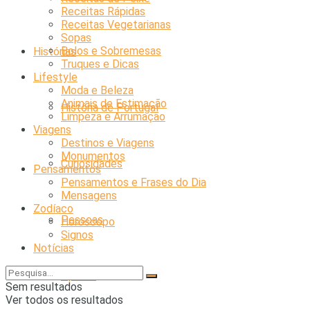
Receitas Rápidas
Receitas Vegetarianas
Sopas
Bolos e Sobremesas
Histórias
Truques e Dicas
Lifestyle
Moda e Beleza
Animais de Estimação
História de Portugal
Limpeza e Arrumação
Viagens
Destinos e Viagens
Monumentos
Curiosidades
Pensamentos
Pensamentos e Frases do Dia
Mensagens
Zodíaco
Pessoas
Horóscopo
Signos
Notícias
Opinião
Sem resultados
Ver todos os resultados