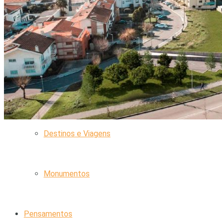
Animais de Estimação
Limpeza e Arrumação
Viagens
Destinos e Viagens
Monumentos
Pensamentos