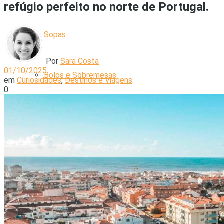
refúgio perfeito no norte de Portugal.
Sopas
Por
Sara Costa
01/10/2025
Bolos e Sobremesas
em
Curiosidades
,
Destinos e Viagens
0
Truques e Dicas
Lifestyle
Moda e Beleza