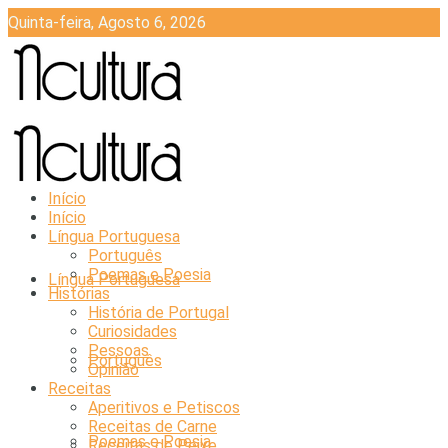
Quinta-feira, Agosto 6, 2026
Início
Início
Língua Portuguesa
Português
Poemas e Poesia
Língua Portuguesa
Histórias
História de Portugal
Curiosidades
Pessoas
Português
Opinião
Receitas
Aperitivos e Petiscos
Receitas de Carne
Poemas e Poesia
Receitas de Peixe