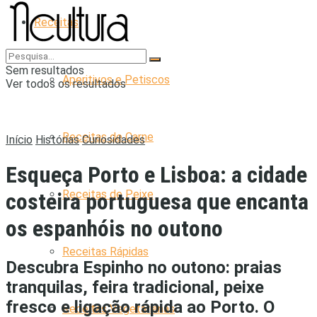
Receitas
Sem resultados
Aperitivos e Petiscos
Ver todos os resultados
Receitas de Carne
Início
Histórias
Curiosidades
Esqueça Porto e Lisboa: a cidade
Receitas de Peixe
costeira portuguesa que encanta
os espanhóis no outono
Receitas Rápidas
Descubra Espinho no outono: praias
tranquilas, feira tradicional, peixe
fresco e ligação rápida ao Porto. O
Receitas Vegetarianas