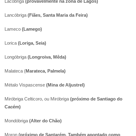
Lacóbriga
(provavelmente na zona de Lagos)
Lancóbriga
(Fiães, Santa Maria da Feira)
Lameco
(Lamego)
Lorica
(Loriga, Seia)
Longóbriga
(Longroiva, Mêda)
Malateca (
Marateca, Palmela)
Métalo Vispascense
(Mina de Aljustrel)
Miróbriga Celticoro, ou Miróbriga
(próximo de Santiago do
Cacém)
Mondóbriga
(Alter do Chão)
Moron
(próximo de Santarém. Também apontado como