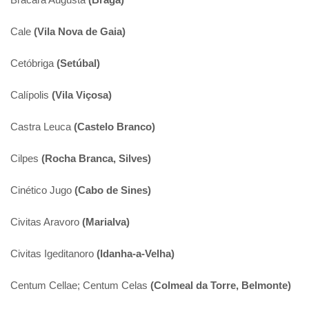
Bracara Augusta
(Braga)
Cale
(Vila Nova de Gaia)
Cetóbriga
(Setúbal)
Calípolis
(Vila Viçosa)
Castra Leuca
(Castelo Branco)
Cilpes
(Rocha Branca, Silves)
Cinético Jugo
(Cabo de Sines)
Civitas Aravoro
(Marialva)
Civitas Igeditanoro
(Idanha-a-Velha)
Centum Cellae; Centum Celas
(Colmeal da Torre, Belmonte)