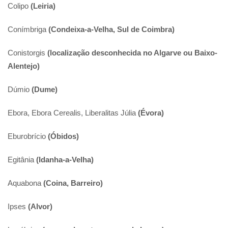
Colipo
(Leiria)
Conímbriga
(Condeixa-a-Velha, Sul de Coimbra)
Conistorgis
(localização desconhecida no Algarve ou Baixo-
Alentejo)
Dúmio
(Dume)
Ebora, Ebora Cerealis, Liberalitas Júlia
(Évora)
Eburobrício
(Óbidos)
Egitânia
(Idanha-a-Velha)
Aquabona
(Coina, Barreiro)
Ipses
(Alvor)