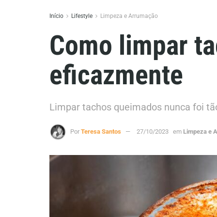
Início
Lifestyle
Limpeza e Arrumação
Como limpar ta
eficazmente
Limpar tachos queimados nunca foi tão
Por
Teresa Santos
27/10/2023
em
Limpeza e 