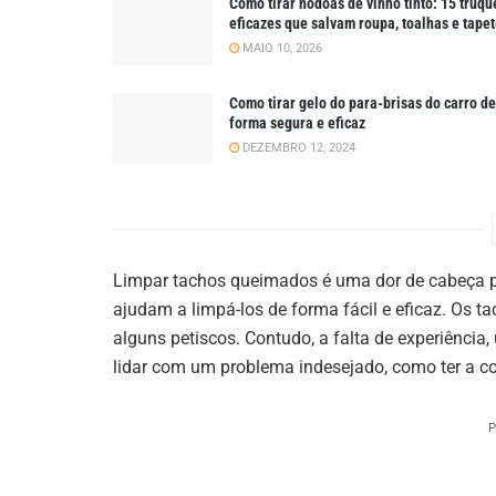
Como tirar nódoas de vinho tinto: 15 truqu
eficazes que salvam roupa, toalhas e tape
MAIO 10, 2026
Como tirar gelo do para-brisas do carro de
forma segura e eficaz
DEZEMBRO 12, 2024
Limpar tachos queimados é uma dor de cabeça p
ajudam a limpá-los de forma fácil e eficaz. Os 
alguns petiscos. Contudo, a falta de experiênci
lidar com um problema indesejado, como ter a 
P