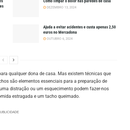
es
Como limpar o bolor nas paredes de casa
tes
DEZEMBRO 13, 2024
Ajuda a evitar acidentes e custa apenas 2,50
euros no Mercadona
OUTUBRO 6, 2024
ara qualquer dona de casa. Mas existem técnicas que
tachos são elementos essenciais para a preparação de
a, uma distração ou um esquecimento podem fazer-nos
comida estragada e um tacho queimado.
UBLICIDADE