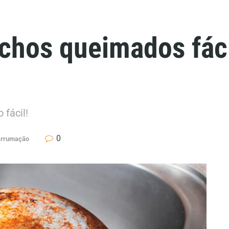
chos queimados fáci
 fácil!
0
Arrumação