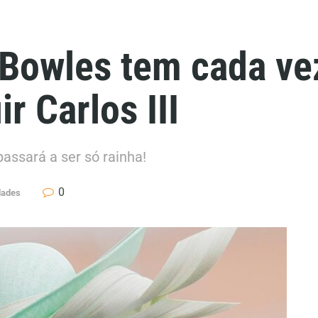
 Bowles tem cada ve
r Carlos III
passará a ser só rainha!
0
dades