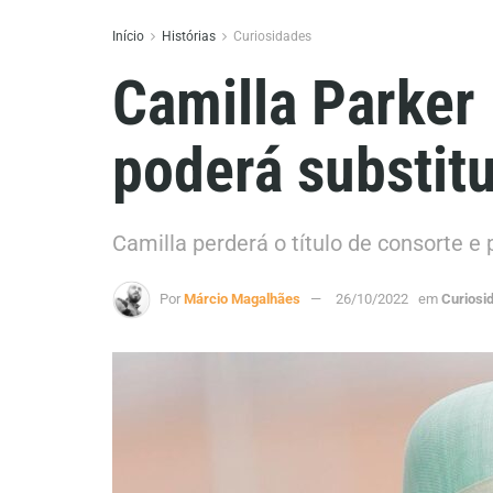
Início
Histórias
Curiosidades
Camilla Parker
poderá substitui
Camilla perderá o título de consorte e 
Por
Márcio Magalhães
26/10/2022
em
Curiosi