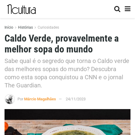
Início
Histórias
Curiosidades
Caldo Verde, provavelmente a
melhor sopa do mundo
Sabe qual é o segredo que torna o Caldo verde
das melhores sopas do mundo? Descubra
como esta sopa conquistou a CNN e o jornal
The Guardian.
Por
Márcio Magalhães
24/11/2023