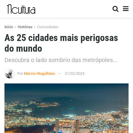
Início
Histórias
Curiosidades
As 25 cidades mais perigosas
do mundo
Descubra o lado sombrio das metrópoles...
Por
Márcio Magalhães
21/02/2024