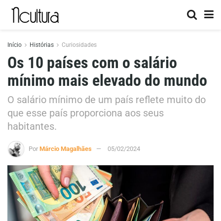
Início
Histórias
Curiosidades
Os 10 países com o salário
mínimo mais elevado do mundo
O salário mínimo de um país reflete muito do
que esse país proporciona aos seus
habitantes.
Por
Márcio Magalhães
05/02/2024