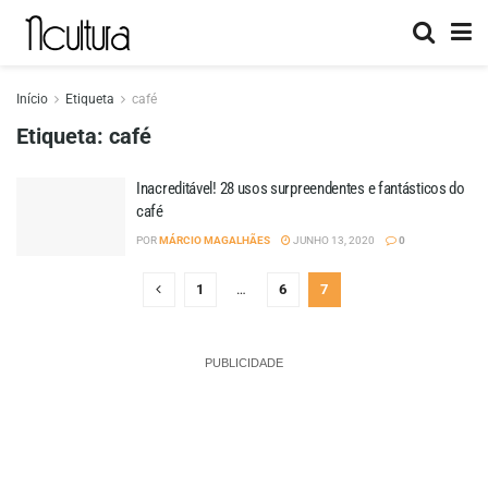
Início
Etiqueta
café
Etiqueta:
café
Inacreditável! 28 usos surpreendentes e fantásticos do
café
POR
MÁRCIO MAGALHÃES
JUNHO 13, 2020
0
1
…
6
7
PUBLICIDADE